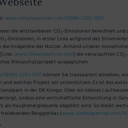
 Webseite
al:
www.climatepartner.com/19094-2203-1001
.
 wenn die entstandenen CO
-Emissionen berechnet und 
2
CO
-Emissionen, in erster Linie aufgrund des Stromverbr
2
die Endgeräte der Nutzer. Anhand unserer monatliche
[Link:
www.climatepartner.com
] die verursachten CO
2
iertes Klimaschutzprojekt ausgeglichen.
m/19094-2203-1001
können Sie transparent einsehen, wi
 und welches Projekt wir unterstützen. Es ist das exkl
ionalpark in der DR Kongo: Über ein kleines Laufwass
rsorgt, sodass eine wirtschaftliche Entwicklung in 
 als Hauptenergiequelle abgelöst wird. So bleibt wert
 freilebenden Berggorillas (
www.climatepartner.com/10
m