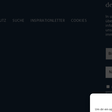
d
In 
UTZ
SUCHE
INSPIRATIONLETTER
COOKIES
übe
inf
uns
imm
An
Na
Einw
geno
erho
Einwi
step
Um dir ein o