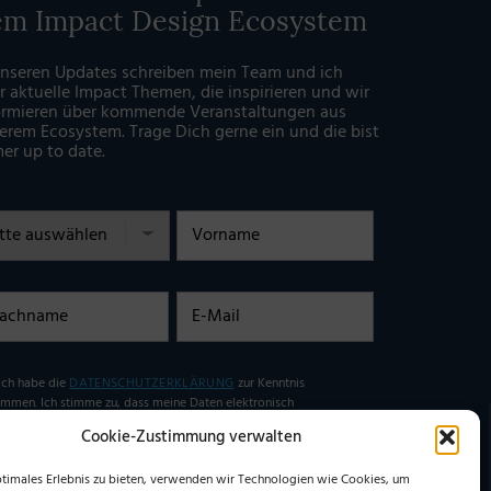
em Impact Design Ecosystem
unseren Updates schreiben mein Team und ich
r aktuelle Impact Themen, die inspirieren und wir
ormieren über kommende Veranstaltungen aus
erem Ecosystem. Trage Dich gerne ein und die bist
er up to date.
rede
Vorname
chname
E-Mail
illigung
Ich habe die
DATENSCHUTZERKLÄRUNG
zur Kenntnis
mmen. Ich stimme zu, dass meine Daten elektronisch
ben undgespeichert werden. (Hinweis: Sie können Ihre
Cookie-Zustimmung verwalten
lligung jederzeit für die Zukunft per E-Mail an
han@stephangrabmeier.de widerrufen.)
ptimales Erlebnis zu bieten, verwenden wir Technologien wie Cookies, um