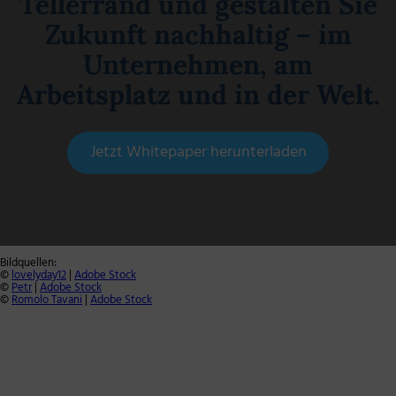
Tellerrand und gestalten Sie
Zukunft nachhaltig – im
Unternehmen, am
Arbeitsplatz und in der Welt.
Jetzt Whitepaper herunterladen
Bildquellen:
©
lovelyday12
|
Adobe Stock
©
Petr
|
Adobe Stock
©
Romolo Tavani
|
Adobe Stock