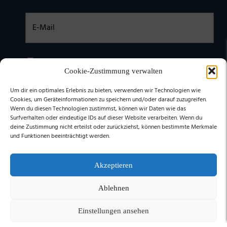
E-Mail
Einwilligung
Ich habe die
DATENSCHUTZERKLÄRUNG
zur Kenntnis
genommen. Ich stimme zu, dass meine Daten elektronisch
Cookie-Zustimmung verwalten
erhoben undgespeichert werden. (Hinweis: Sie können Ihre
Einwilligung jederzeit für die Zukunft per E-Mail an
Um dir ein optimales Erlebnis zu bieten, verwenden wir Technologien wie
stephan@stephangrabmeier.de widerrufen.)
Cookies, um Geräteinformationen zu speichern und/oder darauf zuzugreifen.
Wenn du diesen Technologien zustimmst, können wir Daten wie das
Surfverhalten oder eindeutige IDs auf dieser Website verarbeiten. Wenn du
deine Zustimmung nicht erteilst oder zurückziehst, können bestimmte Merkmale
und Funktionen beeinträchtigt werden.
Akzeptieren
Ablehnen
Einstellungen ansehen
© 2026 Stephan Grabmeier
- Made by
FOMACO