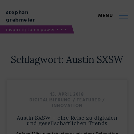
Skip
to
stephan
content
MENU
grabmeier
inspiring to empower • • •
Schlagwort:
Austin SXSW
15. APRIL 2018
DIGITALISIERUNG
/
FEATURED
/
INNOVATION
Austin SXSW – eine Reise zu digitalen
und gesellschaftlichen Trends