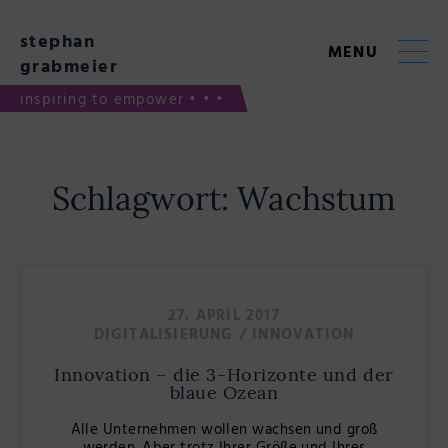
Skip
to
stephan
content
MENU
grabmeier
inspiring to empower • • •
Schlagwort:
Wachstum
27. APRIL 2017
DIGITALISIERUNG
/
INNOVATION
Innovation – die 3-Horizonte und der
blaue Ozean
Alle Unternehmen wollen wachsen und groß