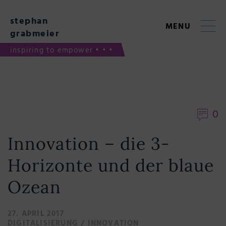
Skip
to
stephan
content
MENU
grabmeier
inspiring to empower • • •
0
Innovation – die 3-
Horizonte und der blaue
Ozean
27. APRIL 2017
DIGITALISIERUNG
/
INNOVATION