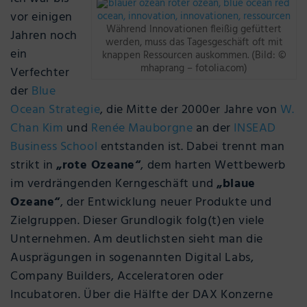
vor einigen
Während Innovationen fleißig gefüttert
Jahren noch
werden, muss das Tagesgeschäft oft mit
ein
knappen Ressourcen auskommen. (Bild: ©
mhaprang – fotolia.com)
Verfechter
der
Blue
Ocean Strategie
, die Mitte der 2000er Jahre von
W.
Chan Kim
und
Renée Mauborgne
an der
INSEAD
Business School
entstanden ist. Dabei trennt man
strikt in
„rote Ozeane“
, dem harten Wettbewerb
im verdrängenden Kerngeschäft und
„blaue
Ozeane“
, der Entwicklung neuer Produkte und
Zielgruppen. Dieser Grundlogik folg(t)en viele
Unternehmen. Am deutlichsten sieht man die
Ausprägungen in sogenannten Digital Labs,
Company Builders, Acceleratoren oder
Incubatoren. Über die Hälfte der DAX Konzerne