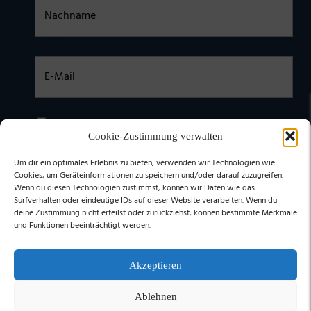
E-Mail
Einwilligung
Ich habe die
DATENSCHUTZERKLÄRUNG
zur Kenntnis
genommen. Ich stimme zu, dass meine Daten elektronisch
Cookie-Zustimmung verwalten
erhoben undgespeichert werden. (Hinweis: Sie können Ihre
Einwilligung jederzeit für die Zukunft per E-Mail an
Um dir ein optimales Erlebnis zu bieten, verwenden wir Technologien wie
stephan@stephangrabmeier.de widerrufen.)
Cookies, um Geräteinformationen zu speichern und/oder darauf zuzugreifen.
Wenn du diesen Technologien zustimmst, können wir Daten wie das
Surfverhalten oder eindeutige IDs auf dieser Website verarbeiten. Wenn du
deine Zustimmung nicht erteilst oder zurückziehst, können bestimmte Merkmale
und Funktionen beeinträchtigt werden.
Akzeptieren
Ablehnen