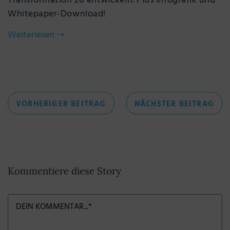
Transformation zu entwickeln. Plus Infografik und
Whitepaper-Download!
Weiterlesen
⇢
Beitragsnavigation
VORHERIGER
NÄC
VORHERIGER BEITRAG
NÄCHSTER BEITRAG
BEITRAG
BEI
Kommentiere diese Story