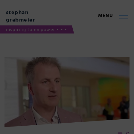
Skip
to
stephan
content
MENU
grabmeier
inspiring to empower • • •