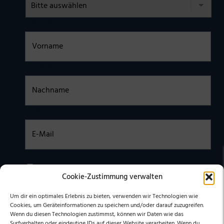
Vorname
Nachname
E-Mail
Einwilligung
Ich habe die
DATENSCHUTZERKLÄRUNG
zur Kenntnis
Cookie-Zustimmung verwalten
genommen. Ich stimme zu, dass meine Daten elektronisch
erhoben undgespeichert werden. (Hinweis: Sie können Ihre
Einwilligung jederzeit für die Zukunft per E-Mail an
Um dir ein optimales Erlebnis zu bieten, verwenden wir Technologien wie
stephan@stephangrabmeier.de widerrufen.)
Cookies, um Geräteinformationen zu speichern und/oder darauf zuzugreifen.
Wenn du diesen Technologien zustimmst, können wir Daten wie das
Surfverhalten oder eindeutige IDs auf dieser Website verarbeiten. Wenn du