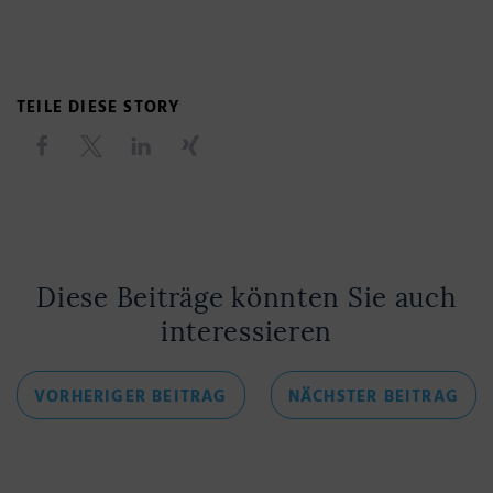
TEILE DIESE STORY
Diese Beiträge könnten Sie auch
interessieren
Beitragsnavigation
VORHERIGER
NÄC
VORHERIGER BEITRAG
NÄCHSTER BEITRAG
BEITRAG
BEI