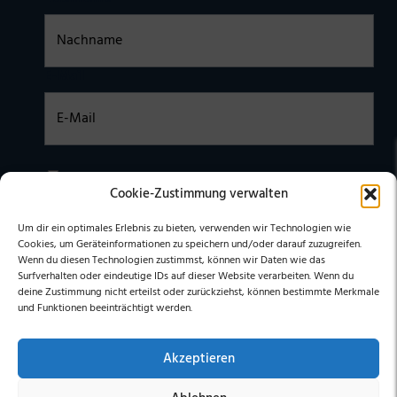
E-Mail
Einwilligung
Ich habe die
DATENSCHUTZERKLÄRUNG
zur Kenntnis
Cookie-Zustimmung verwalten
genommen. Ich stimme zu, dass meine Daten elektronisch
erhoben undgespeichert werden. (Hinweis: Sie können Ihre
Einwilligung jederzeit für die Zukunft per E-Mail an
Um dir ein optimales Erlebnis zu bieten, verwenden wir Technologien wie
stephan@stephangrabmeier.de widerrufen.)
Cookies, um Geräteinformationen zu speichern und/oder darauf zuzugreifen.
Wenn du diesen Technologien zustimmst, können wir Daten wie das
Surfverhalten oder eindeutige IDs auf dieser Website verarbeiten. Wenn du
deine Zustimmung nicht erteilst oder zurückziehst, können bestimmte Merkmale
und Funktionen beeinträchtigt werden.
Akzeptieren