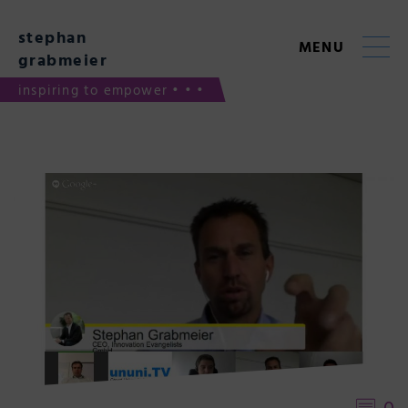
Skip
to
stephan
content
MENU
grabmeier
inspiring to empower • • •