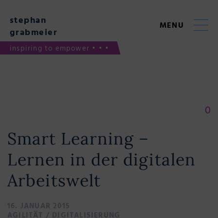
Skip
to
stephan
content
MENU
grabmeier
inspiring to empower • • •
0
Smart Learning –
Lernen in der digitalen
Arbeitswelt
16. JANUAR 2015
AGILITÄT
/
DIGITALISIERUNG