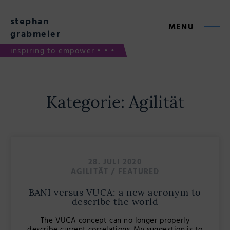
Skip
to
stephan
content
MENU
grabmeier
inspiring to empower • • •
Kategorie:
Agilität
28. JULI 2020
AGILITÄT
/
FEATURED
BANI versus VUCA: a new acronym to
describe the world
The VUCA concept can no longer properly