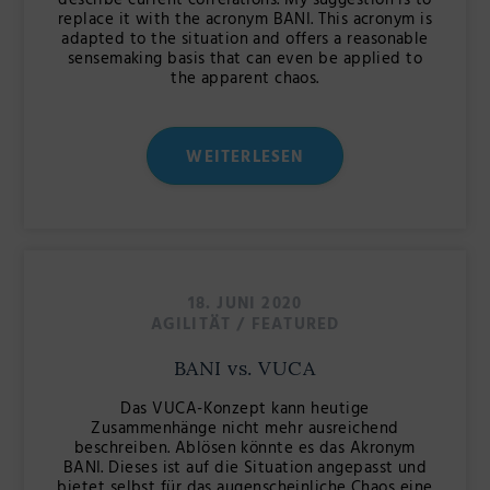
describe current correlations. My suggestion is to
replace it with the acronym BANI. This acronym is
adapted to the situation and offers a reasonable
sensemaking basis that can even be applied to
the apparent chaos.
WEITERLESEN
18. JUNI 2020
AGILITÄT
/
FEATURED
BANI vs. VUCA
Das VUCA-Konzept kann heutige
Zusammenhänge nicht mehr ausreichend
beschreiben. Ablösen könnte es das Akronym
BANI. Dieses ist auf die Situation angepasst und
bietet selbst für das augenscheinliche Chaos eine