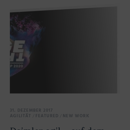
31. DEZEMBER 2017
/
/
AGILITÄT
FEATURED
NEW WORK