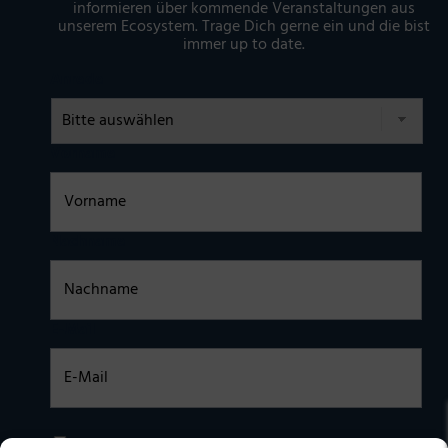
informieren über kommende Veranstaltungen aus
unserem Ecosystem. Trage Dich gerne ein und die bist
immer up to date.
Anrede
Vorname
Nachname
E-Mail
Einwilligung
Ich habe die
DATENSCHUTZERKLÄRUNG
zur Kenntnis