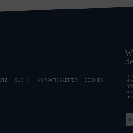
Wö
d
In 
UTZ
SUCHE
INSPIRATIONLETTER
COOKIES
übe
inf
uns
imm
An
Na