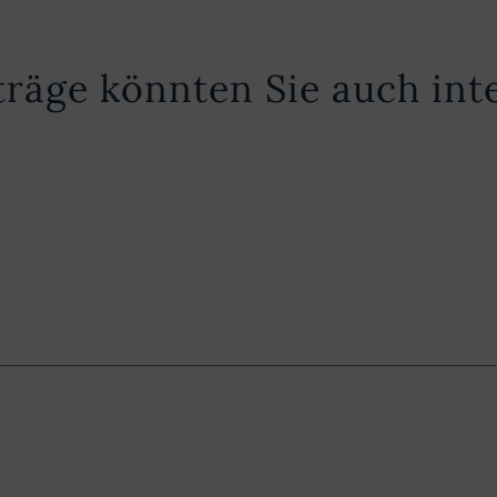
träge könnten Sie auch int
RIGER
G