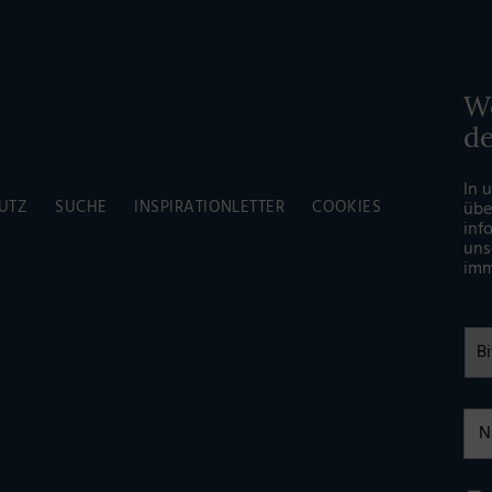
Wö
d
In 
UTZ
SUCHE
INSPIRATIONLETTER
COOKIES
übe
inf
uns
imm
An
Na
Einw