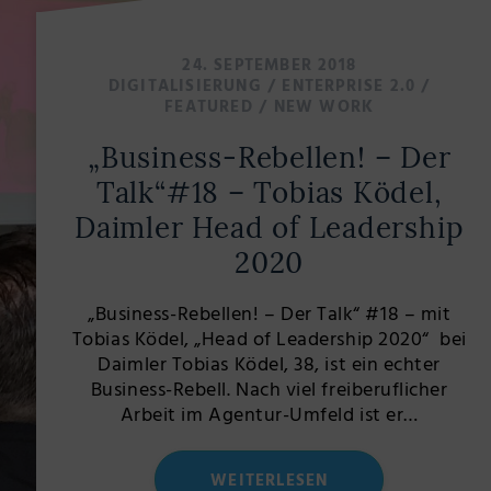
24. SEPTEMBER 2018
DIGITALISIERUNG
/
ENTERPRISE 2.0
/
FEATURED
/
NEW WORK
„Business-Rebellen! – Der
Talk“#18 – Tobias Ködel,
Daimler Head of Leadership
2020
„Business-Rebellen! – Der Talk“ #18 – mit
Tobias Ködel, „Head of Leadership 2020“ bei
Daimler Tobias Ködel, 38, ist ein echter
Business-Rebell. Nach viel freiberuflicher
Arbeit im Agentur-Umfeld ist er…
WEITERLESEN