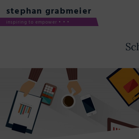
Skip
to
stephan grabmeier
content
inspiring to empower • • •
Sc