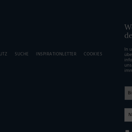
Wö
d
In 
UTZ
SUCHE
INSPIRATIONLETTER
COOKIES
übe
inf
uns
imm
An
Na
Einw