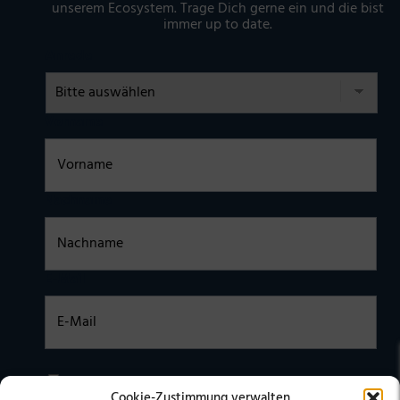
unserem Ecosystem. Trage Dich gerne ein und die bist
immer up to date.
Anrede
Vorname
Nachname
E-Mail
Einwilligung
Ich habe die
DATENSCHUTZERKLÄRUNG
zur Kenntnis
Cookie-Zustimmung verwalten
genommen. Ich stimme zu, dass meine Daten elektronisch