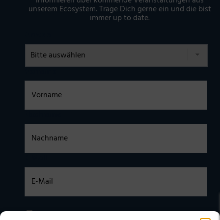
informieren über kommende Veranstaltungen aus
unserem Ecosystem. Trage Dich gerne ein und die bist
immer up to date.
Anrede
Vorname
Nachname
E-Mail
Einwilligung
Ich habe die
DATENSCHUTZERKLÄRUNG
zur Kenntnis