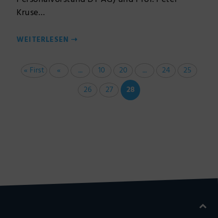
Kruse…
WEITERLESEN
⇢
« First
«
...
10
20
...
24
25
26
27
28