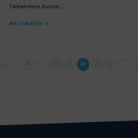
Teilnehmern Gunter…
WEITERLESEN
⇢
«
...
10
...
18
19
20
21
22
...