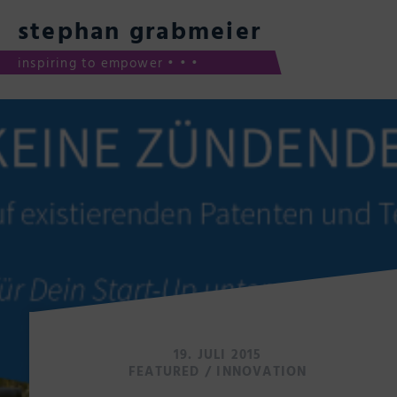
Skip
to
stephan grabmeier
content
inspiring to empower • • •
Blog
19. JULI 2015
FEATURED
/
INNOVATION