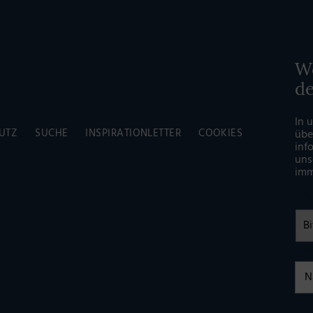
Wö
d
In 
UTZ
SUCHE
INSPIRATIONLETTER
COOKIES
übe
inf
uns
imm
An
Na
Einw