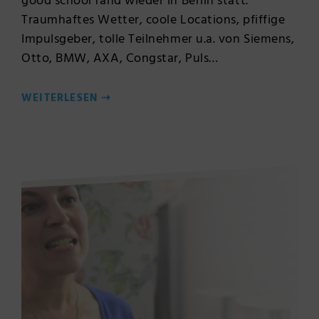
good school fand wieder in Berlin statt.
Traumhaftes Wetter, coole Locations, pfiffige
Impulsgeber, tolle Teilnehmer u.a. von Siemens,
Otto, BMW, AXA, Congstar, Puls…
WEITERLESEN
⇢