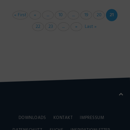
« First
«
...
10
...
19
20
21
22
23
...
»
Last »
DOWNLOADS
KONTAKT
IMPRESSUM