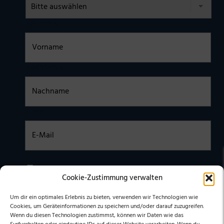
Vorname
Nachname
E-Mail
Einwilligung
Ich habe die
DATENSCHUTZERKLÄRUNG
zur Kenntnis
Cookie-Zustimmung verwalten
genommen. Ich stimme zu, dass meine Daten elektronisch
erhoben undgespeichert werden. (Hinweis: Sie können Ihre
Einwilligung jederzeit für die Zukunft per E-Mail an
Um dir ein optimales Erlebnis zu bieten, verwenden wir Technologien wie
stephan@stephangrabmeier.de widerrufen.)
Cookies, um Geräteinformationen zu speichern und/oder darauf zuzugreifen.
Wenn du diesen Technologien zustimmst, können wir Daten wie das