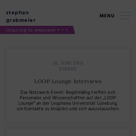
Skip
to
stephan
content
MENU
grabmeier
inspiring to empower • • •
Blog
26. JUNI 2015
VIDEOS
LOOP Lounge Interviews
Das Netzwerk-Event: Regelmäßig treffen sich
Personaler und Wissenschaftler auf der „LOOP
Lounge“ an der Leuphana Universität Lüneburg,
um Kontakte zu knüpfen und sich auszutauschen.