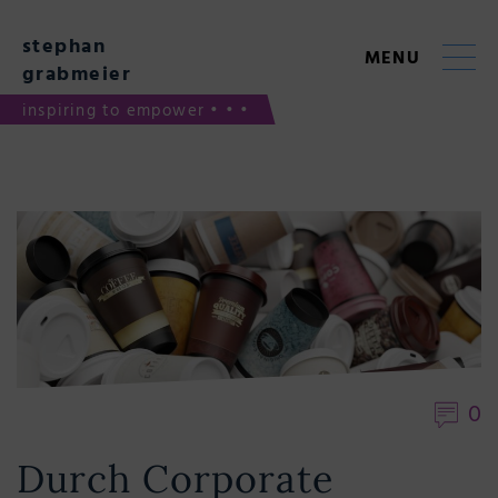
Skip
to
stephan
content
MENU
grabmeier
inspiring to empower • • •
0
Durch Corporate