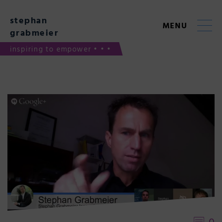
Skip
to
stephan
content
MENU
grabmeier
inspiring to empower • • •