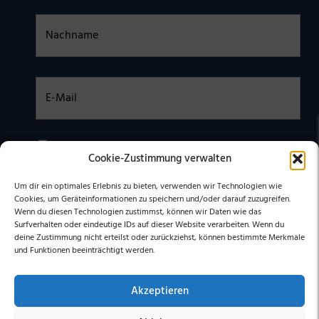
Nachname
E-Mail
Einwilligung
Ich habe die
DATENSCHUTZERKLÄRUNG
zur Kenntnis
Cookie-Zustimmung verwalten
genommen. Ich stimme zu, dass meine Daten elektronisch
erhoben undgespeichert werden. (Hinweis: Sie können Ihre
Einwilligung jederzeit für die Zukunft per E-Mail an
Um dir ein optimales Erlebnis zu bieten, verwenden wir Technologien wie
stephan@stephangrabmeier.de widerrufen.)
Cookies, um Geräteinformationen zu speichern und/oder darauf zuzugreifen.
Wenn du diesen Technologien zustimmst, können wir Daten wie das
Surfverhalten oder eindeutige IDs auf dieser Website verarbeiten. Wenn du
deine Zustimmung nicht erteilst oder zurückziehst, können bestimmte Merkmale
und Funktionen beeinträchtigt werden.
Akzeptieren