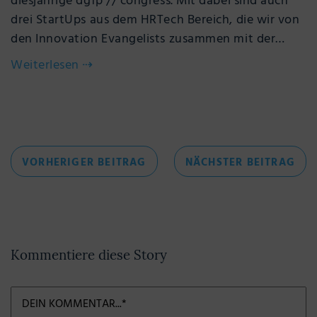
diesjährige dgfp // congress. Mit dabei sind auch
drei StartUps aus dem HRTech Bereich, die wir von
den Innovation Evangelists zusammen mit der…
Weiterlesen
⇢
Beitragsnavigation
VORHERIGER
NÄC
VORHERIGER BEITRAG
NÄCHSTER BEITRAG
BEITRAG
BEI
Kommentiere diese Story