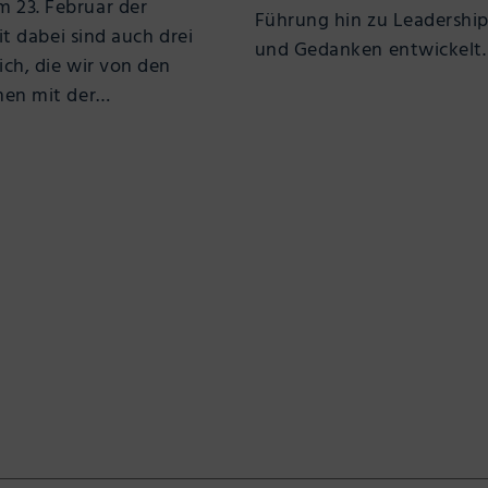
 23. Februar der
Führung hin zu Leadership 
it dabei sind auch drei
und Gedanken entwickelt.
ch, die wir von den
men mit der…
RIGER
G