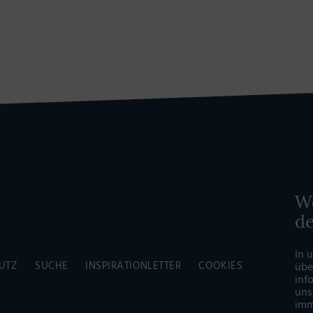
Wö
d
In 
UTZ
SUCHE
INSPIRATIONLETTER
COOKIES
übe
inf
uns
imm