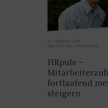
19. FEBRUAR 2015
INNOVATION
/
NEW WORK
HRpuls –
Mitarbeiterzuf
fortlaufend m
steigern