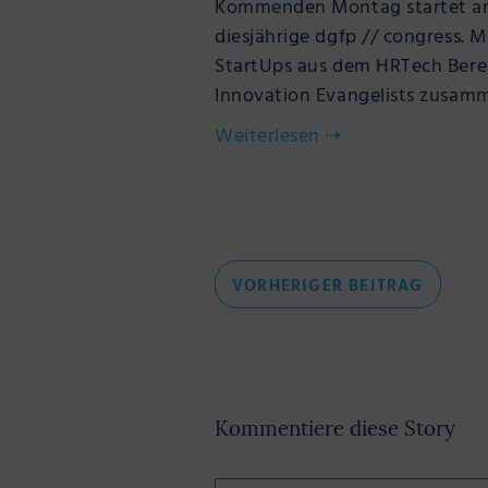
Kommenden Montag startet am
diesjährige dgfp // congress. M
StartUps aus dem HRTech Berei
Innovation Evangelists zusam
Weiterlesen
⇢
Beitragsnavigation
VORHE
VORHERIGER BEITRAG
BEITRA
Kommentiere diese Story