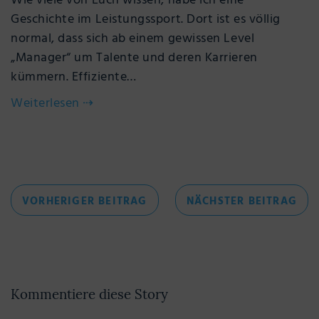
Wie viele von Euch wissen, habe ich eine
Geschichte im Leistungssport. Dort ist es völlig
normal, dass sich ab einem gewissen Level
„Manager“ um Talente und deren Karrieren
kümmern. Effiziente…
Weiterlesen
⇢
Beitragsnavigation
VORHERIGER
NÄC
VORHERIGER BEITRAG
NÄCHSTER BEITRAG
BEITRAG
BEI
Kommentiere diese Story