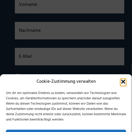
Nachname
E-Mail
Einwilligung
Ich habe die
DATENSCHUTZERKLÄRUNG
zur Kenntnis
Cookie-Zustimmung verwalten
genommen. Ich stimme zu, dass meine Daten elektronisch
erhoben undgespeichert werden. (Hinweis: Sie können Ihre
Einwilligung jederzeit für die Zukunft per E-Mail an
Um dir ein optimales Erlebnis zu bieten, verwenden wir Technologien wie
stephan@stephangrabmeier.de widerrufen.)
Cookies, um Geräteinformationen zu speichern und/oder darauf zuzugreifen.
Wenn du diesen Technologien zustimmst, können wir Daten wie das
Surfverhalten oder eindeutige IDs auf dieser Website verarbeiten. Wenn du
deine Zustimmung nicht erteilst oder zurückziehst, können bestimmte Merkmale
und Funktionen beeinträchtigt werden.