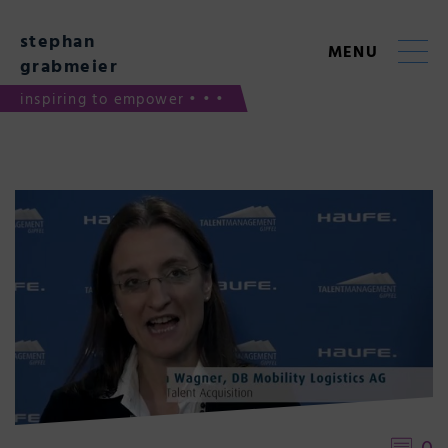
Skip
to
stephan
content
MENU
grabmeier
inspiring to empower • • •