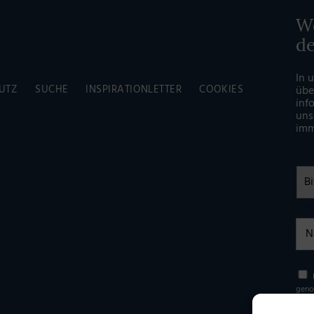
Wö
d
In 
UTZ
SUCHE
INSPIRATIONLETTER
COOKIES
übe
inf
uns
imm
An
Na
Einw
geno
erho