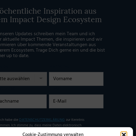
chentliche Inspiration aus
em Impact Design Ecosystem
unseren Updates schreiben mein Team und ich
r aktuelle Impact Themen, die inspirieren und wir
ormieren über kommende Veranstaltungen aus
erem Ecosystem. Trage Dich gerne ein und die bist
er up to date.
rede
Vorname
chname
E-Mail
illigung
Ich habe die
DATENSCHUTZERKLÄRUNG
zur Kenntnis
mmen. Ich stimme zu, dass meine Daten elektronisch
ben undgespeichert werden. (Hinweis: Sie können Ihre
Cookie-Zustimmung verwalten