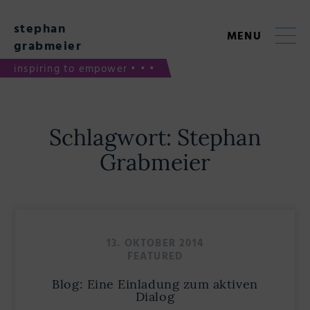
Skip
to
stephan
content
MENU
grabmeier
inspiring to empower • • •
Schlagwort:
Stephan
Grabmeier
13. OKTOBER 2014
FEATURED
Blog: Eine Einladung zum aktiven
Dialog