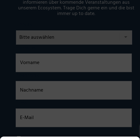
informieren über kommende Veranstaltungen aus
unserem Ecosystem. Trage Dich gerne ein und die bist
immer up to date.
Anrede
Vorname
Nachname
E-Mail
Einwilligung
Ich habe die
DATENSCHUTZERKLÄRUNG
zur Kenntnis