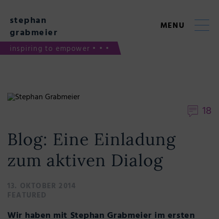
Skip
to
stephan
content
MENU
grabmeier
inspiring to empower • • •
18
Blog: Eine Einladung
zum aktiven Dialog
13. OKTOBER 2014
FEATURED
Wir haben mit Stephan Grabmeier im ersten