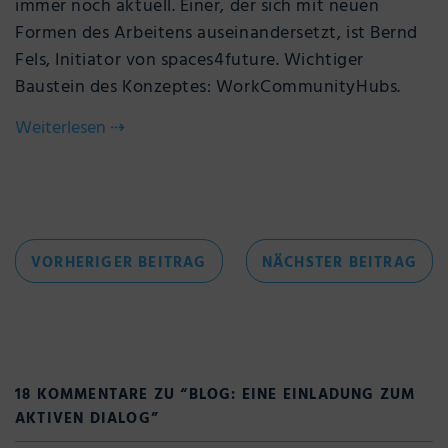
immer noch aktuell. Einer, der sich mit neuen
Formen des Arbeitens auseinandersetzt, ist Bernd
Fels, Initiator von spaces4future. Wichtiger
Baustein des Konzeptes: WorkCommunityHubs.
Weiterlesen
⇢
Beitragsnavigation
VORHERIGER
NÄC
VORHERIGER BEITRAG
NÄCHSTER BEITRAG
BEITRAG
BEI
18 KOMMENTARE ZU “
BLOG: EINE EINLADUNG ZUM
AKTIVEN DIALOG
”