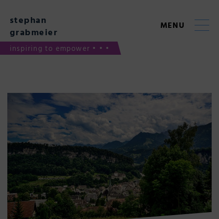
Skip
to
stephan
content
MENU
grabmeier
inspiring to empower • • •