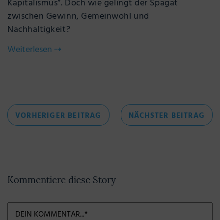
Kapitalismus“. Doch wie gelingt der Spagat
zwischen Gewinn, Gemeinwohl und
Nachhaltigkeit?
Weiterlesen
⇢
Beitragsnavigation
VORHERIGER
NÄC
VORHERIGER BEITRAG
NÄCHSTER BEITRAG
BEITRAG
BEI
Kommentiere diese Story