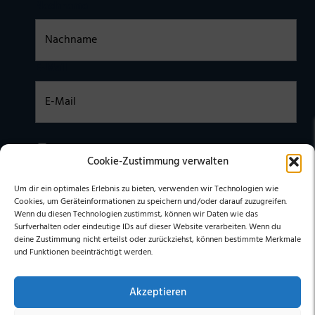
Nachname
E-Mail
Einwilligung
Ich habe die
DATENSCHUTZERKLÄRUNG
zur Kenntnis
Cookie-Zustimmung verwalten
genommen. Ich stimme zu, dass meine Daten elektronisch
erhoben undgespeichert werden. (Hinweis: Sie können Ihre
Einwilligung jederzeit für die Zukunft per E-Mail an
Um dir ein optimales Erlebnis zu bieten, verwenden wir Technologien wie
stephan@stephangrabmeier.de widerrufen.)
Cookies, um Geräteinformationen zu speichern und/oder darauf zuzugreifen.
Wenn du diesen Technologien zustimmst, können wir Daten wie das
Surfverhalten oder eindeutige IDs auf dieser Website verarbeiten. Wenn du
deine Zustimmung nicht erteilst oder zurückziehst, können bestimmte Merkmale
und Funktionen beeinträchtigt werden.
Akzeptieren