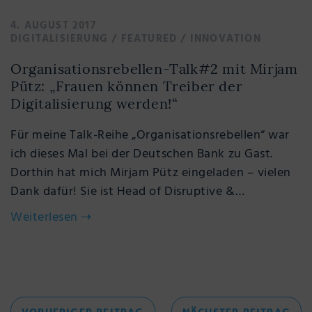
4. AUGUST 2017
DIGITALISIERUNG
/
FEATURED
/
INNOVATION
Organisationsrebellen-Talk#2 mit Mirjam
Pütz: „Frauen können Treiber der
Digitalisierung werden!“
Für meine Talk-Reihe „Organisationsrebellen“ war
ich dieses Mal bei der Deutschen Bank zu Gast.
Dorthin hat mich Mirjam Pütz eingeladen – vielen
Dank dafür! Sie ist Head of Disruptive &…
Weiterlesen
⇢
Beitragsnavigation