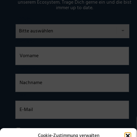
unserem Ecosystem. Trage Dich gerne ein und die bist
immer up to date.
Anrede
Vorname
Nachname
E-Mail
Einwilligung
Ich habe die
DATENSCHUTZERKLÄRUNG
zur Kenntnis
Cookie-Zustimmung verwalten
genommen. Ich stimme zu, dass meine Daten elektronisch