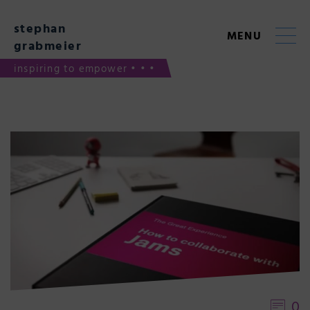
Skip
to
stephan
content
MENU
grabmeier
inspiring to empower • • •
0