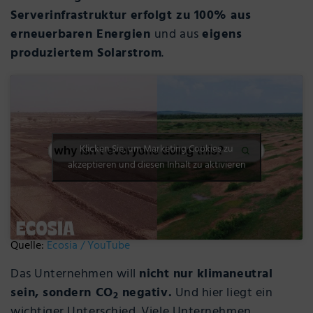
Serverinfrastruktur erfolgt zu 100% aus
erneuerbaren Energien
und aus
eigens
produziertem Solarstrom
.
Klicken Sie, um Marketing Cookies zu
akzeptieren und diesen Inhalt zu aktivieren
Quelle:
Ecosia / YouTube
Das Unternehmen will
nicht nur klimaneutral
sein, sondern CO
negativ.
Und hier liegt ein
2
wichtiger Unterschied. Viele Unternehmen