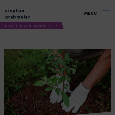
Skip
to
stephan
content
MENU
grabmeier
inspiring to empower • • •