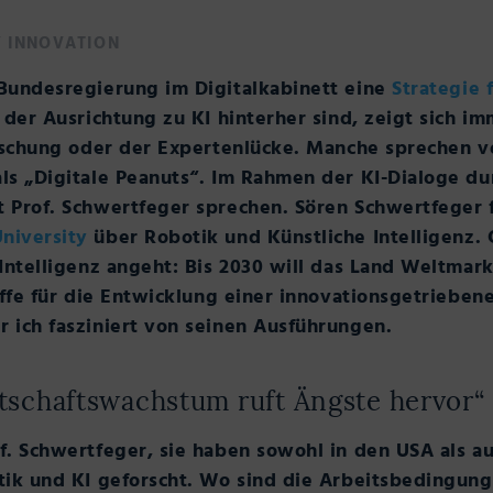
/
INNOVATION
Bundesregierung im Digitalkabinett eine
Strategie 
der Ausrichtung zu KI hinterher sind, zeigt sich im
orschung oder der Expertenlücke. Manche sprechen v
s „Digitale Peanuts“. Im Rahmen der KI-Dialoge dur
 Prof. Schwertfeger sprechen. Sören Schwertfeger 
niversity
über Robotik und Künstliche Intelligenz. 
Intelligenz angeht: Bis 2030 will das Land Weltmar
iffe für die Entwicklung einer innovationsgetrieben
 ich fasziniert von seinen Ausführungen.
tschaftswachstum ruft Ängste hervor“
. Schwertfeger, sie haben sowohl in den USA als au
tik und KI geforscht. Wo sind die Arbeitsbedingun