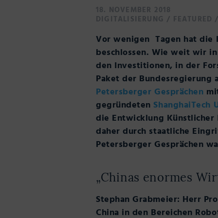
18. NOVEMBER 2018
DIGITALISIERUNG
/
FEATURED
Vor wenigen Tagen hat die 
beschlossen. Wie weit wir in 
den Investitionen, in der F
Paket der Bundesregierung al
Petersberger Gesprächen
mit
gegründeten
ShanghaiTech U
die Entwicklung Künstlicher 
daher durch staatliche Eingr
Petersberger Gesprächen war
„Chinas enormes Wir
Stephan Grabmeier: Herr Prof
China in den Bereichen Robo