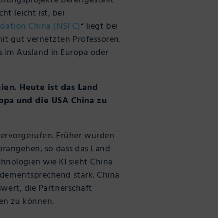
chungsprojekte bereitgestellt
t leicht ist, bei
ndation China (NSFC)
“ liegt bei
it gut vernetzten Professoren.
ls im Ausland in Europa oder
ien. Heute ist das Land
ropa und die USA China zu
hervorgerufen. Früher wurden
vorangehen, so dass das Land
hnologien wie KI sieht China
e dementsprechend stark. China
swert, die Partnerschaft
len zu können.