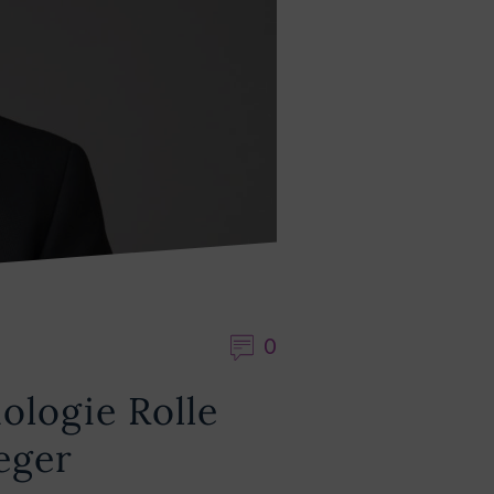
0
ologie Rolle
eger