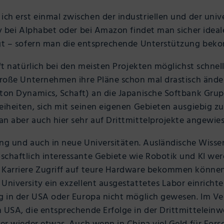
ich erst einmal zwischen der industriellen und der uni
ley bei Alphabet oder bei Amazon findet man sicher ide
lgt – sofern man die entsprechende Unterstützung bek
aft natürlich bei den meisten Projekten möglichst schn
große Unternehmen ihre Pläne schon mal drastisch änder
ton Dynamics, Schaft) an die Japanische Softbank Grupp
eiheiten, sich mit seinen eigenen Gebieten ausgiebig zu
n aber auch hier sehr auf Drittmittelprojekte angewie
ung und auch in neue Universitäten. Ausländische Wissens
chaftlich interessante Gebiete wie Robotik und KI werd
 Karriere Zugriff auf teure Hardware bekommen können. 
University ein exzellent ausgestattetes Labor einricht
g in der USA oder Europa nicht möglich gewesen. Im Ver
 USA, die entsprechende Erfolge in der Drittmitteleinw