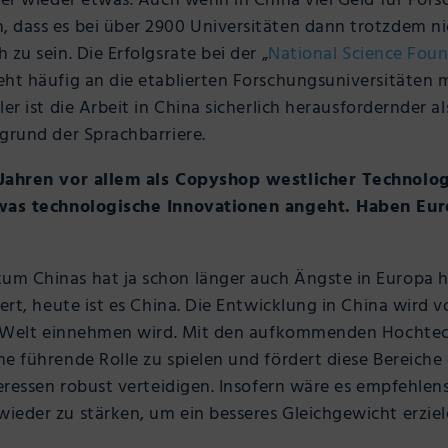
ber wieder etwas. Auch wenn in China viel Geld für Fors
dass es bei über 2900 Universitäten dann trotzdem nich
zu sein. Die Erfolgsrate bei der „
National Science Fou
ht häufig an die etablierten Forschungsuniversitäten m
er ist die Arbeit in China sicherlich herausfordernder a
grund der Sprachbarriere.
 Jahren vor allem als Copyshop westlicher Technolog
, was technologische Innovationen angeht. Haben Eu
m Chinas hat ja schon länger auch Ängste in Europa 
iert, heute ist es China. Die Entwicklung in China wird 
er Welt einnehmen wird. Mit den aufkommenden Hochtec
e führende Rolle zu spielen und fördert diese Bereich
teressen robust verteidigen. Insofern wäre es empfehlen
ieder zu stärken, um ein besseres Gleichgewicht erzie