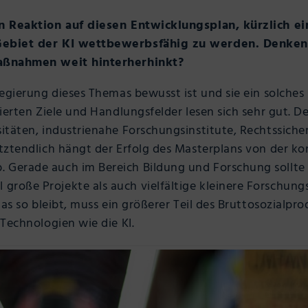
n Reaktion auf diesen Entwicklungsplan, kürzlich e
ebiet der KI wettbewerbsfähig zu werden. Denken 
aßnahmen weit hinterherhinkt?
gierung dieses Themas bewusst ist und sie ein solches S
ierten Ziele und Handlungsfelder lesen sich sehr gut. D
täten, industrienahe Forschungsinstitute, Rechtssicher
tztendlich hängt der Erfolg des Masterplans von der k
erade auch im Bereich Bildung und Forschung sollte wi
oße Projekte als auch vielfältige kleinere Forschung
as so bleibt, muss ein größerer Teil des Bruttosozialpro
Technologien wie die KI.