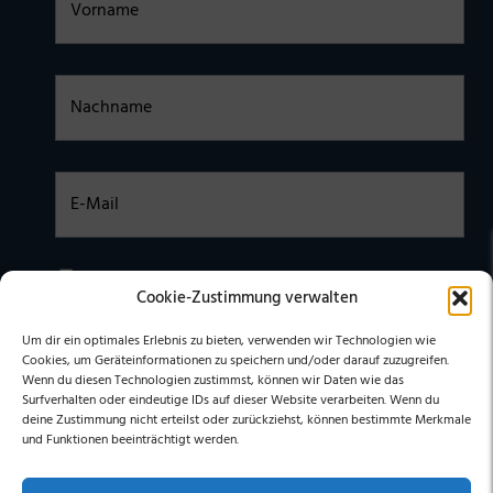
Nachname
E-Mail
Einwilligung
Ich habe die
DATENSCHUTZERKLÄRUNG
zur Kenntnis
Cookie-Zustimmung verwalten
genommen. Ich stimme zu, dass meine Daten elektronisch
erhoben undgespeichert werden. (Hinweis: Sie können Ihre
Einwilligung jederzeit für die Zukunft per E-Mail an
Um dir ein optimales Erlebnis zu bieten, verwenden wir Technologien wie
stephan@stephangrabmeier.de widerrufen.)
Cookies, um Geräteinformationen zu speichern und/oder darauf zuzugreifen.
Wenn du diesen Technologien zustimmst, können wir Daten wie das
Surfverhalten oder eindeutige IDs auf dieser Website verarbeiten. Wenn du
deine Zustimmung nicht erteilst oder zurückziehst, können bestimmte Merkmale
und Funktionen beeinträchtigt werden.