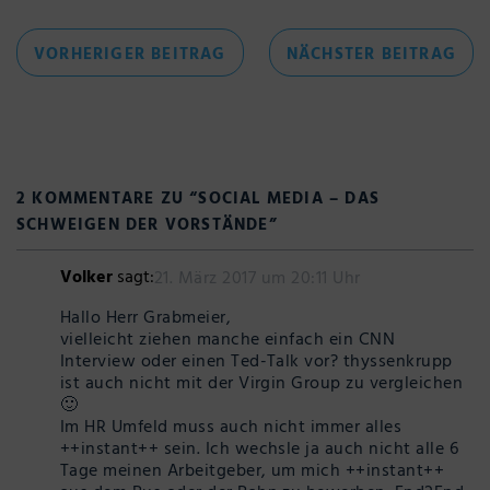
Beitragsnavigation
VORHERIGER
NÄC
VORHERIGER BEITRAG
NÄCHSTER BEITRAG
BEITRAG
BEI
2 KOMMENTARE ZU “
SOCIAL MEDIA – DAS
SCHWEIGEN DER VORSTÄNDE
”
Volker
sagt:
21. März 2017 um 20:11 Uhr
Hallo Herr Grabmeier,
vielleicht ziehen manche einfach ein CNN
Interview oder einen Ted-Talk vor? thyssenkrupp
ist auch nicht mit der Virgin Group zu vergleichen
🙂
Im HR Umfeld muss auch nicht immer alles
++instant++ sein. Ich wechsle ja auch nicht alle 6
Tage meinen Arbeitgeber, um mich ++instant++