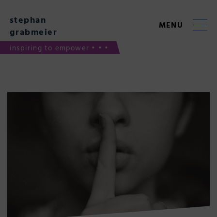
Skip
to
stephan
content
MENU
grabmeier
inspiring to empower • • •