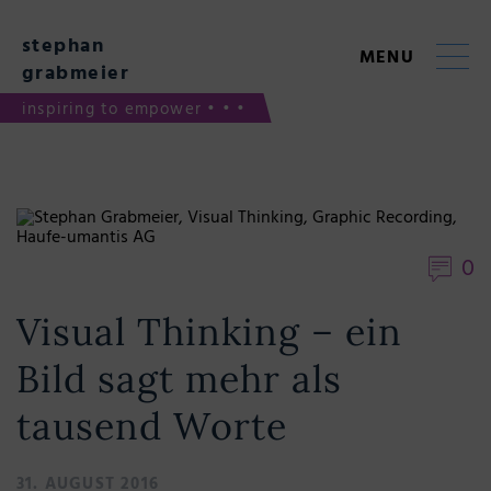
Skip
to
stephan
content
MENU
grabmeier
inspiring to empower • • •
0
Visual Thinking – ein
Bild sagt mehr als
tausend Worte
31. AUGUST 2016