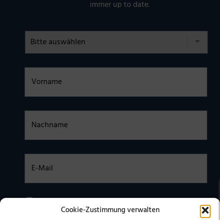
immer up to date.
Anrede
Vorname
Nachname
E-Mail
Einwilligung
Ich habe die
DATENSCHUTZERKLÄRUNG
zur Kenntnis
Cookie-Zustimmung verwalten
genommen. Ich stimme zu, dass meine Daten elektronisch
erhoben undgespeichert werden. (Hinweis: Sie können Ihre