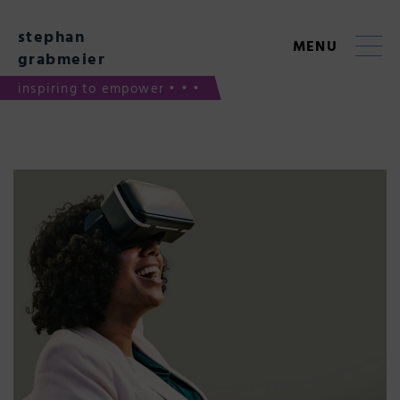
Skip
to
stephan
content
MENU
grabmeier
inspiring to empower • • •