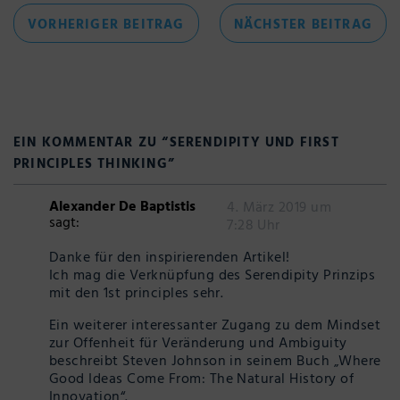
Beitragsnavigation
VORHERIGER
NÄC
VORHERIGER BEITRAG
NÄCHSTER BEITRAG
BEITRAG
BEI
EIN KOMMENTAR ZU “
SERENDIPITY UND FIRST
PRINCIPLES THINKING
”
Alexander De Baptistis
4. März 2019 um
sagt:
7:28 Uhr
Danke für den inspirierenden Artikel!
Ich mag die Verknüpfung des Serendipity Prinzips
mit den 1st principles sehr.
Ein weiterer interessanter Zugang zu dem Mindset
zur Offenheit für Veränderung und Ambiguity
beschreibt Steven Johnson in seinem Buch „Where
Good Ideas Come From: The Natural History of
Innovation“.