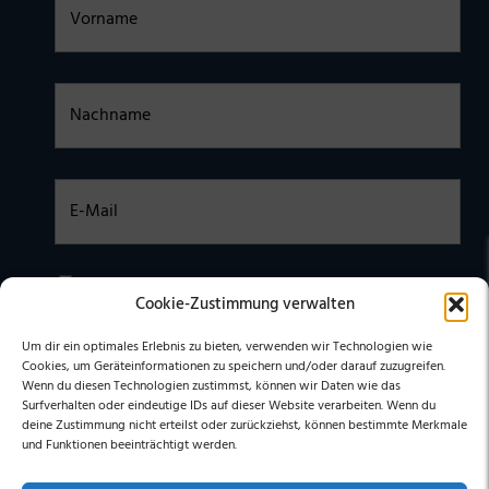
Nachname
E-Mail
Einwilligung
Ich habe die
DATENSCHUTZERKLÄRUNG
zur Kenntnis
Cookie-Zustimmung verwalten
genommen. Ich stimme zu, dass meine Daten elektronisch
erhoben undgespeichert werden. (Hinweis: Sie können Ihre
Einwilligung jederzeit für die Zukunft per E-Mail an
Um dir ein optimales Erlebnis zu bieten, verwenden wir Technologien wie
stephan@stephangrabmeier.de widerrufen.)
Cookies, um Geräteinformationen zu speichern und/oder darauf zuzugreifen.
Wenn du diesen Technologien zustimmst, können wir Daten wie das
Surfverhalten oder eindeutige IDs auf dieser Website verarbeiten. Wenn du
deine Zustimmung nicht erteilst oder zurückziehst, können bestimmte Merkmale
und Funktionen beeinträchtigt werden.