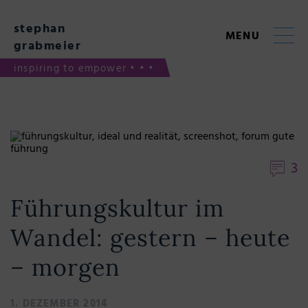
Skip
to
stephan
content
MENU
grabmeier
inspiring to empower • • •
3
Führungskultur im
Wandel: gestern – heute
– morgen
1. DEZEMBER 2014