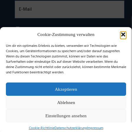
Einwilligung
Ich habe die
DATENSCHUTZERKLÄRUNG
zur Kenntnis
genommen. Ich stimme zu, dass meine Daten elektronisch
Cookie-Zustimmung verwalten
erhoben undgespeichert werden. (Hinweis: Sie können Ihre
Einwilligung jederzeit für die Zukunft per E-Mail an
Um dir ein optimales Erlebnis zu bieten, verwenden wir Technologien wie
stephan@stephangrabmeier.de widerrufen.)
Cookies, um Geräteinformationen zu speichern und/oder darauf zuzugreifen.
Wenn du diesen Technologien zustimmst, können wir Daten wie das
Surfverhalten oder eindeutige IDs auf dieser Website verarbeiten. Wenn du
deine Zustimmung nicht erteilst oder zurückziehst, können bestimmte Merkmale
und Funktionen beeinträchtigt werden.
Akzeptieren
Ablehnen
Einstellungen ansehen
© 2026 Stephan Grabmeier
- Made by
FOMACO
Cookie-Richtlinie
Datenschutzerklärung
Impressum