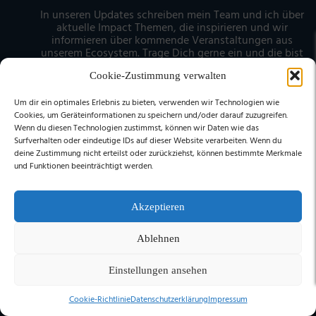
In unseren Updates schreiben mein Team und ich über
aktuelle Impact Themen, die inspirieren und wir
informieren über kommende Veranstaltungen aus
unserem Ecosystem. Trage Dich gerne ein und die bist
immer up to date.
Cookie-Zustimmung verwalten
Anrede
Um dir ein optimales Erlebnis zu bieten, verwenden wir Technologien wie
Cookies, um Geräteinformationen zu speichern und/oder darauf zuzugreifen.
Wenn du diesen Technologien zustimmst, können wir Daten wie das
Surfverhalten oder eindeutige IDs auf dieser Website verarbeiten. Wenn du
Vorname
deine Zustimmung nicht erteilst oder zurückziehst, können bestimmte Merkmale
und Funktionen beeinträchtigt werden.
Nachname
Akzeptieren
Ablehnen
E-Mail
Einstellungen ansehen
Cookie-Richtlinie
Datenschutzerklärung
Impressum