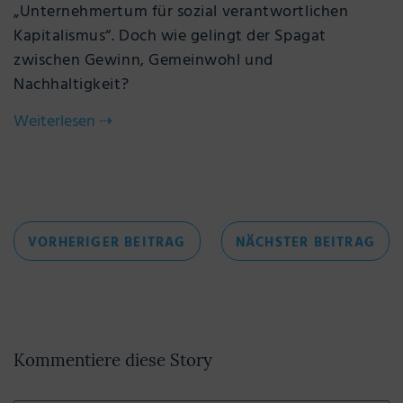
„Unternehmertum für sozial verantwortlichen
Kapitalismus“. Doch wie gelingt der Spagat
zwischen Gewinn, Gemeinwohl und
Nachhaltigkeit?
Weiterlesen
⇢
Beitragsnavigation
VORHERIGER
NÄC
VORHERIGER BEITRAG
NÄCHSTER BEITRAG
BEITRAG
BEI
Kommentiere diese Story