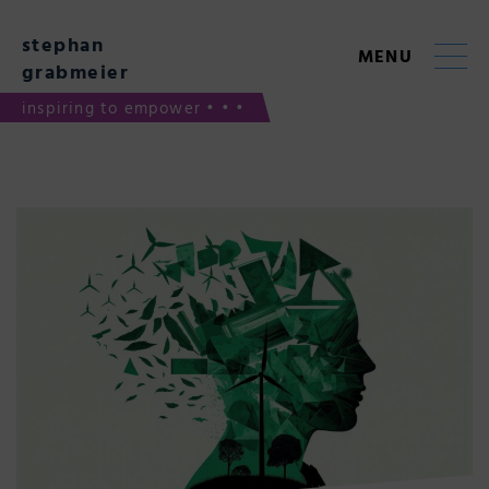
Skip
to
stephan
content
MENU
grabmeier
inspiring to empower • • •