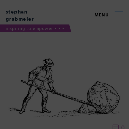
Skip
to
stephan
content
MENU
grabmeier
inspiring to empower • • •
0