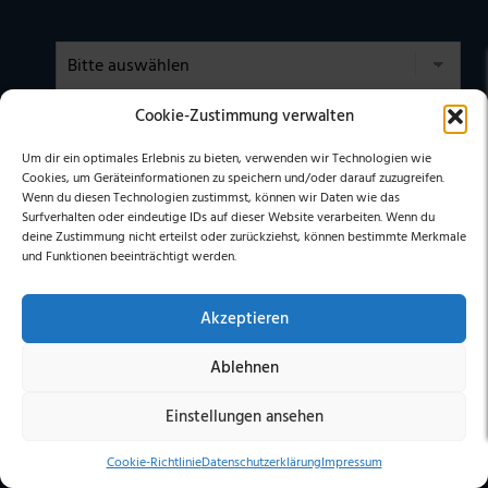
Anrede
Vorname
Cookie-Zustimmung verwalten
Um dir ein optimales Erlebnis zu bieten, verwenden wir Technologien wie
Cookies, um Geräteinformationen zu speichern und/oder darauf zuzugreifen.
Nachname
Wenn du diesen Technologien zustimmst, können wir Daten wie das
Surfverhalten oder eindeutige IDs auf dieser Website verarbeiten. Wenn du
deine Zustimmung nicht erteilst oder zurückziehst, können bestimmte Merkmale
und Funktionen beeinträchtigt werden.
E-Mail
Akzeptieren
Ablehnen
Einwilligung
Einstellungen ansehen
Ich habe die
DATENSCHUTZERKLÄRUNG
zur Kenntnis
genommen. Ich stimme zu, dass meine Daten elektronisch
erhoben undgespeichert werden. (Hinweis: Sie können Ihre
Cookie-Richtlinie
Datenschutzerklärung
Impressum
Einwilligung jederzeit für die Zukunft per E-Mail an