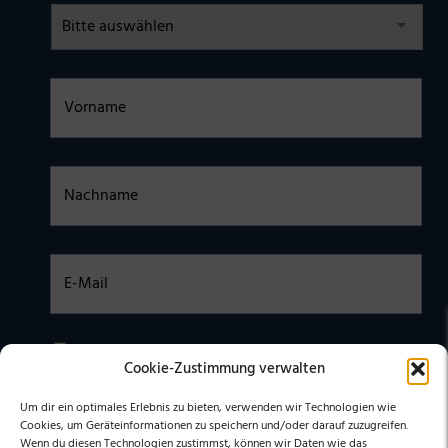
Vorname
Nachname
E-Mail
Einwilligung
Ich habe die
DATENSCHUTZERKLÄRUNG
zur Kenntnis
Cookie-Zustimmung verwalten
genommen. Ich stimme zu, dass meine Daten elektronisch
erhoben undgespeichert werden. (Hinweis: Sie können Ihre
Einwilligung jederzeit für die Zukunft per E-Mail an
Um dir ein optimales Erlebnis zu bieten, verwenden wir Technologien wie
stephan@stephangrabmeier.de widerrufen.)
Cookies, um Geräteinformationen zu speichern und/oder darauf zuzugreifen.
Wenn du diesen Technologien zustimmst, können wir Daten wie das