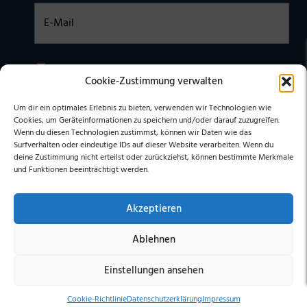
Einwilligung
Ich habe die
DATENSCHUTZERKLÄRUNG
zur Kenntnis
Cookie-Zustimmung verwalten
genommen. Ich stimme zu, dass meine Daten elektronisch
erhoben undgespeichert werden. (Hinweis: Sie können Ihre
Einwilligung jederzeit für die Zukunft per E-Mail an
Um dir ein optimales Erlebnis zu bieten, verwenden wir Technologien wie
stephan@stephangrabmeier.de widerrufen.)
Cookies, um Geräteinformationen zu speichern und/oder darauf zuzugreifen.
Wenn du diesen Technologien zustimmst, können wir Daten wie das
Surfverhalten oder eindeutige IDs auf dieser Website verarbeiten. Wenn du
deine Zustimmung nicht erteilst oder zurückziehst, können bestimmte Merkmale
und Funktionen beeinträchtigt werden.
Akzeptieren
Ablehnen
Einstellungen ansehen
© 2026 Stephan Grabmeier
- Made by
FOMACO
Cookie-Richtlinie
Datenschutzerklärung
Impressum