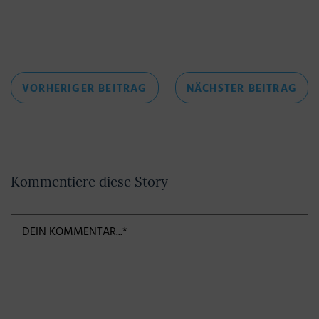
Beitragsnavigation
VORHERIGER
NÄC
VORHERIGER BEITRAG
NÄCHSTER BEITRAG
BEITRAG
BEI
Kommentiere diese Story