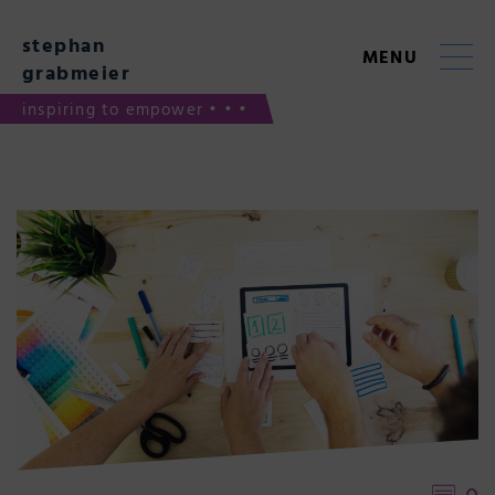
Skip
to
stephan
content
MENU
grabmeier
inspiring to empower • • •