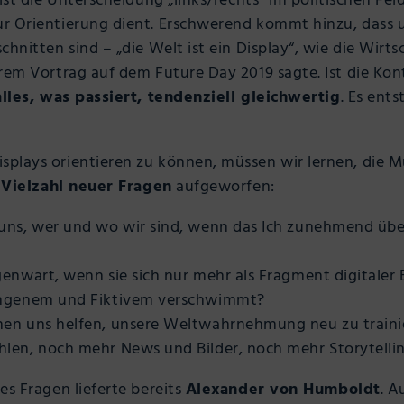
 ist die Unterscheidung „links/rechts“ im politischen Fel
r Orientierung dient. Erschwerend kommt hinzu, dass 
hnitten sind – „die Welt ist ein Display“, wie die Wirt
rem Vortrag auf dem Future Day 2019 sagte. Ist die Ko
alles, was passiert, tendenziell gleichwertig
. Es ent
plays orientieren zu können, müssen wir lernen, die M
e
Vielzahl neuer Fragen
aufgeworfen:
uns, wer und wo wir sind, wenn das Ich zunehmend übe
enwart, wenn sie sich nur mehr als Fragment digitaler
angenem und Fiktivem verschwimmt?
en uns helfen, unsere Weltwahrnehmung neu zu traini
len, noch mehr News und Bilder, noch mehr Storytelli
es Fragen lieferte bereits
Alexander von Humboldt
. A