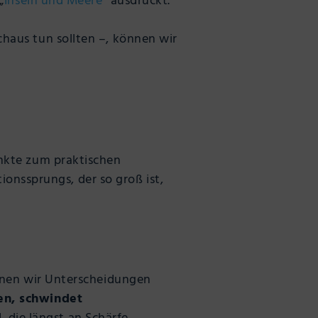
„
Inseln und Meere
“ ausdrückt.
haus tun sollten –, können wir
unkte zum praktischen
ionssprungs, der so groß ist,
nnen wir Unterscheidungen
n, schwindet