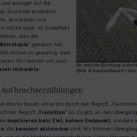
 und weniger auf die
eser Zustände produktiv
hr, je unklarer und
ls solche zeigt. Im Endeffekt
nehmen, was der
Retrotopia
“ genannt hat:
eit wirken so gewaltig, dass
ieren. Wir sehnen uns nach
An welcher Richtung orientie
eren rückwärts
.
(Bild: © kopfundbauch | sto
 Aufbruchserzählungen
 in Worte fassen, ohne ihn durch den Begriff „Transfor
ch der Begriff „
Transition
“ an. Es gilt, an den Übergä
sie
implizieren kein Ziel, keinen Endpunkt
, sondern 
en
, die
bewusst aktivierbar
sind. Wir können Übergänge