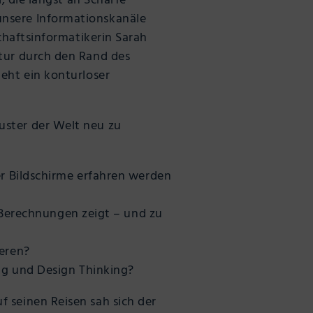
d, die längst an Schärfe
unsere Informationskanäle
schaftsinformatikerin Sarah
ntur durch den Rand des
steht ein konturloser
uster der Welt neu zu
r Bildschirme erfahren werden
 Berechnungen zeigt – und zu
eren?
ng und Design Thinking?
uf seinen Reisen sah sich der