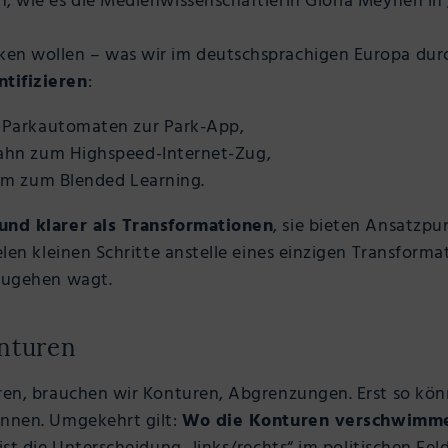
, wie es die Medienwissenschaftlerin Gloria Meynen in 
en wollen – was wir im deutschsprachigen Europa durc
tifizieren
:
Parkautomaten zur Park-App,
hn zum Highspeed-Internet-Zug,
um zum Blended Learning.
 und klarer als Transformationen
, sie bieten Ansatzp
elen kleinen Schritte anstelle eines einzigen Transformat
nzugehen wagt.
nturen
eren, brauchen wir Konturen, Abgrenzungen. Erst so kö
ennen. Umgekehrt gilt:
Wo die Konturen verschwimme