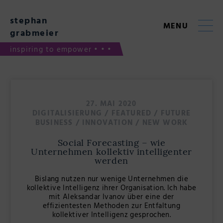
Skip
to
stephan
content
MENU
grabmeier
inspiring to empower • • •
Blog
27. MAI 2020
DIGITALISIERUNG
/
FEATURED
/
FUTURE
BUSINESS
/
INNOVATION
/
NEW WORK
Social Forecasting – wie
Unternehmen kollektiv intelligenter
werden
Bislang nutzen nur wenige Unternehmen die
kollektive Intelligenz ihrer Organisation. Ich habe
mit Aleksandar Ivanov über eine der
effizientesten Methoden zur Entfaltung
kollektiver Intelligenz gesprochen.