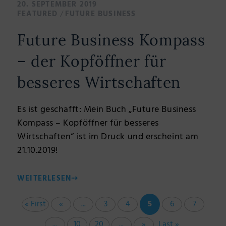
20. SEPTEMBER 2019
/
FEATURED
FUTURE BUSINESS
Future Business Kompass
– der Kopföffner für
besseres Wirtschaften
Es ist geschafft: Mein Buch „Future Business
Kompass – Kopföffner für besseres
Wirtschaften“ ist im Druck und erscheint am
21.10.2019!
WEITERLESEN
⇢
« First
«
...
3
4
5
6
7
...
10
20
...
»
Last »