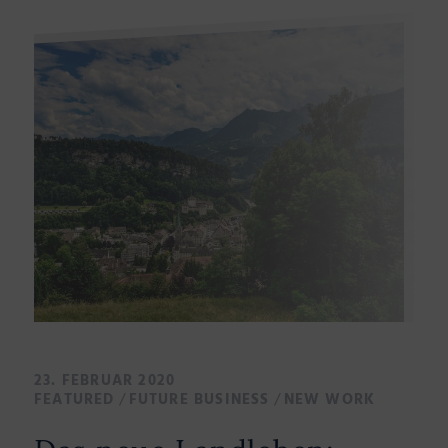
23. FEBRUAR 2020
/
/
FEATURED
FUTURE BUSINESS
NEW WORK