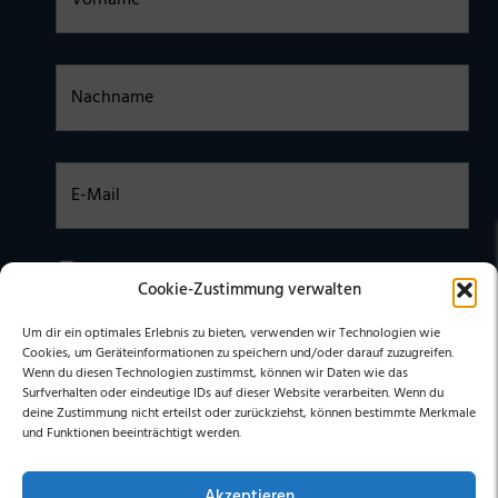
Nachname
E-Mail
Einwilligung
Ich habe die
DATENSCHUTZERKLÄRUNG
zur Kenntnis
Cookie-Zustimmung verwalten
genommen. Ich stimme zu, dass meine Daten elektronisch
erhoben undgespeichert werden. (Hinweis: Sie können Ihre
Einwilligung jederzeit für die Zukunft per E-Mail an
Um dir ein optimales Erlebnis zu bieten, verwenden wir Technologien wie
stephan@stephangrabmeier.de widerrufen.)
Cookies, um Geräteinformationen zu speichern und/oder darauf zuzugreifen.
Wenn du diesen Technologien zustimmst, können wir Daten wie das
Surfverhalten oder eindeutige IDs auf dieser Website verarbeiten. Wenn du
deine Zustimmung nicht erteilst oder zurückziehst, können bestimmte Merkmale
und Funktionen beeinträchtigt werden.
Akzeptieren